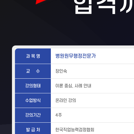
합격
병원원무행정전문가
과 목 명
교 수
장인숙
강의형태
이론 중심, 사례 안내
수업방식
온라인 강의
강의기간
4주
발 급 처
한국직업능력검정협회