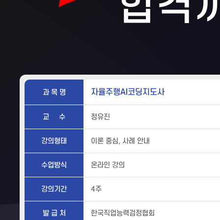
합격
자율주행AI코딩지도사
과 목 명
교 수
정유진
강의형태
이론 중심, 사례 안내
수업방식
온라인 강의
강의기간
4주
발 급 처
한국직업능력검정협회