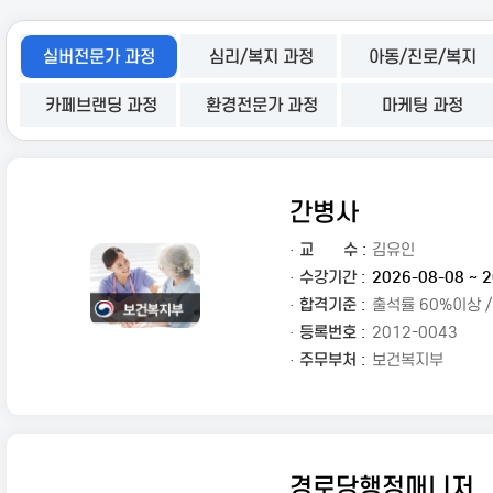
실버전문가 과정
심리/복지 과정
아동/진로/복지
카페브랜딩 과정
환경전문가 과정
마케팅 과정
간병사
·
교
수 :
김유인
· 수강기간 :
2026-08-08 ~ 2
· 합격기준 :
출석률 60%이상 
· 등록번호 :
2012-0043
· 주무부처 :
보건복지부
경로당행정매니저