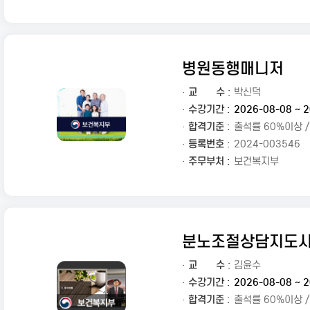
병원동행매니저
·
교
수 :
박신덕
· 수강기간 :
2026-08-08 ~ 2
· 합격기준 :
출석률 60%이상 
· 등록번호 :
2024-003546
· 주무부처 :
보건복지부
분노조절상담지도
·
교
수 :
김윤수
· 수강기간 :
2026-08-08 ~ 2
· 합격기준 :
출석률 60%이상 