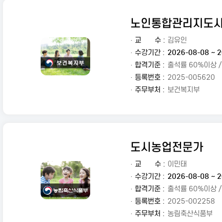
노인통합관리지도
·
교
수 :
김유인
· 수강기간 :
2026-08-08 ~ 2
· 합격기준 :
출석률 60%이상 
· 등록번호 :
2025-005620
· 주무부처 :
보건복지부
도시농업전문가
·
교
수 :
이민태
· 수강기간 :
2026-08-08 ~ 2
· 합격기준 :
출석률 60%이상 
· 등록번호 :
2025-002258
· 주무부처 :
농림축산식품부