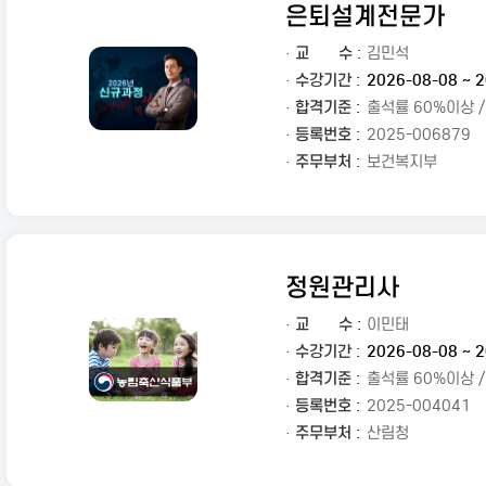
은퇴설계전문가
·
교
수 :
김민석
· 수강기간 :
2026-08-08 ~ 2
· 합격기준 :
출석률 60%이상 
· 등록번호 :
2025-006879
· 주무부처 :
보건복지부
정원관리사
·
교
수 :
이민태
· 수강기간 :
2026-08-08 ~ 2
· 합격기준 :
출석률 60%이상 
· 등록번호 :
2025-004041
· 주무부처 :
산림청