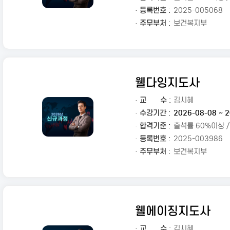
· 등록번호 :
2025-005068
· 주무부처 :
보건복지부
웰다잉지도사
·
교
수 :
김시혜
· 수강기간 :
2026-08-08 ~ 2
· 합격기준 :
출석률 60%이상 
· 등록번호 :
2025-003986
· 주무부처 :
보건복지부
웰에이징지도사
·
교
수 :
김시혜