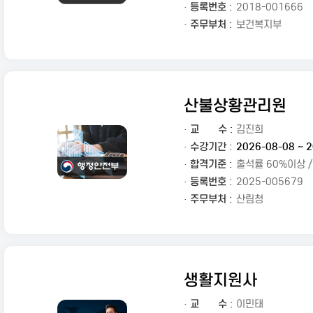
· 등록번호 :
2018-001666
· 주무부처 :
보건복지부
산불상황관리원
·
교
수 :
김진희
· 수강기간 :
2026-08-08 ~ 2
· 합격기준 :
출석률 60%이상 
· 등록번호 :
2025-005679
· 주무부처 :
산림청
생활지원사
·
교
수 :
이민태