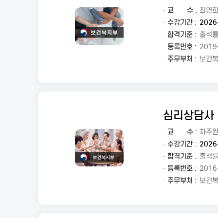
·
교
수 :
최연
· 수강기간 :
2026
· 합격기준 :
출석률
· 등록번호 :
2019
· 주무부처 :
보건
심리상담사
·
교
수 :
차주
· 수강기간 :
2026
· 합격기준 :
출석률
· 등록번호 :
2016
· 주무부처 :
보건