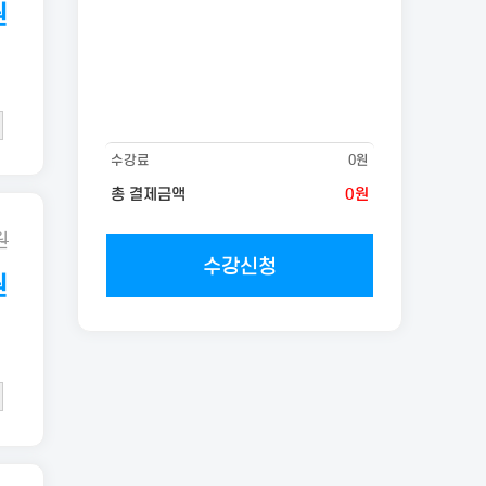
원
수강료
0원
총 결제금액
0원
원
원