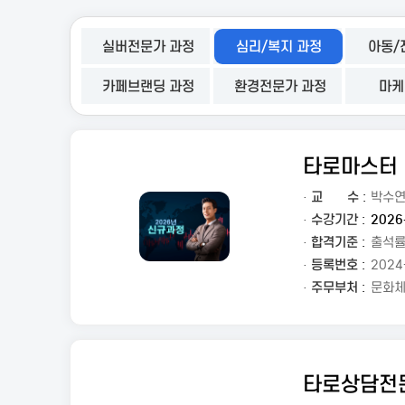
실버전문가 과정
심리/복지 과정
아동/
카페브랜딩 과정
환경전문가 과정
마케
타로마스터
·
교
수 :
박수
· 수강기간 :
2026
· 합격기준 :
출석률
· 등록번호 :
2024
· 주무부처 :
문화
타로상담전