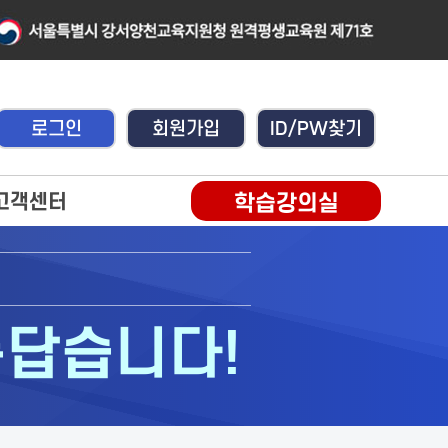
로그인
회원가입
ID/PW찾기
고객센터
학습강의실
릅답습니다!