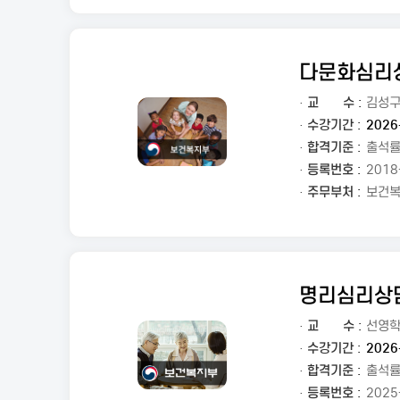
다문화심리
·
교
수 :
김성
· 수강기간 :
2026
· 합격기준 :
출석률
· 등록번호 :
2018
· 주무부처 :
보건
명리심리상
·
교
수 :
선영
· 수강기간 :
2026
· 합격기준 :
출석률
· 등록번호 :
2025