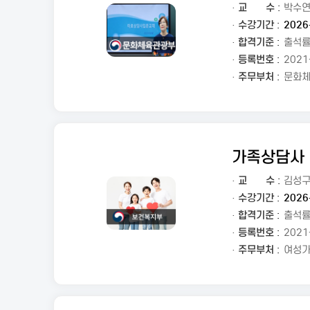
·
교
수 :
박수
· 수강기간 :
2026
· 합격기준 :
출석률
· 등록번호 :
2021
· 주무부처 :
문화
가족상담사
·
교
수 :
김성
· 수강기간 :
2026
· 합격기준 :
출석률
· 등록번호 :
2021
· 주무부처 :
여성