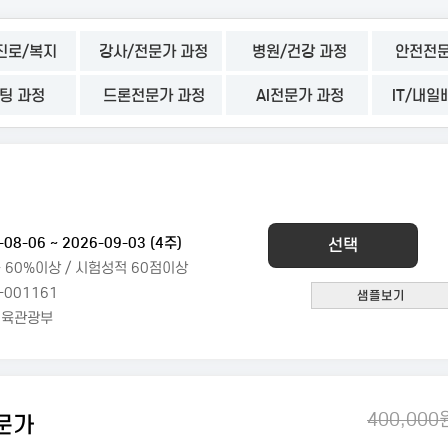
진로/복지
강사/전문가 과정
병원/건강 과정
안전전문
팅 과정
드론전문가 과정
AI전문가 과정
IT/내일
연
-08-06 ~ 2026-09-03 (4주)
선택
 60%이상 / 시험성적 60점이상
-001161
체육관광부
400,000
문가