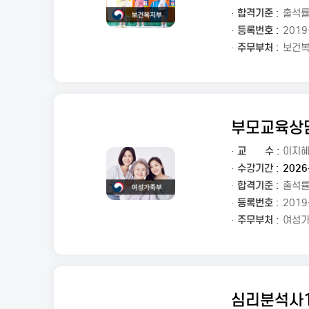
· 합격기준 :
출석률
· 등록번호 :
2019
· 주무부처 :
보건
부모교육상
·
교
수 :
이지
· 수강기간 :
2026
· 합격기준 :
출석률
· 등록번호 :
2019
· 주무부처 :
여성
심리분석사