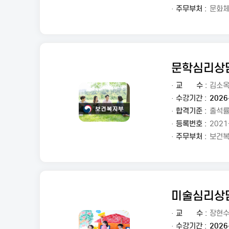
· 주무부처 :
문화
문학심리상
·
교
수 :
김소
· 수강기간 :
2026
· 합격기준 :
출석률
· 등록번호 :
2021
· 주무부처 :
보건
미술심리상
·
교
수 :
장현
· 수강기간 :
2026