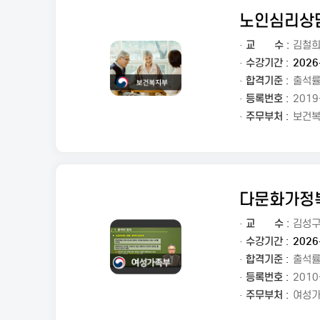
노인심리상
·
교
수 :
김철
· 수강기간 :
2026
· 합격기준 :
출석률
· 등록번호 :
2019
· 주무부처 :
보건
다문화가정
·
교
수 :
김성
· 수강기간 :
2026
· 합격기준 :
출석률
· 등록번호 :
2010
· 주무부처 :
여성