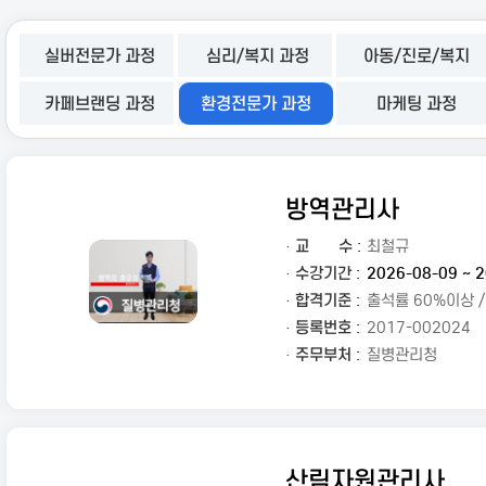
실버전문가 과정
심리/복지 과정
아동/진로/복지
카페브랜딩 과정
환경전문가 과정
마케팅 과정
방역관리사
·
교
수 :
최철규
· 수강기간 :
2026-08-09 ~ 2
· 합격기준 :
출석률 60%이상 
· 등록번호 :
2017-002024
· 주무부처 :
질병관리청
산림자원관리사