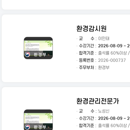
환경감시원
·
교
수 :
이민태
· 수강기간 :
2026-08-09 ~ 2
· 합격기준 :
출석률 60%이상 
· 등록번호 :
2026-000737
· 주무부처 :
환경부
환경관리전문가
·
교
수 :
노성신
· 수강기간 :
2026-08-09 ~ 2
· 합격기준 :
출석률 60%이상 